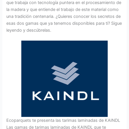
que trabaja con tecnología puntera en el procesamiento de
la madera y que entiende el trabajo de este material como
una tradición centenaria. ¿Quieres conocer los secretos de
esas dos gamas que ya tenemos disponibles para ti? Sigue
leyendo y descúbrelas.
Ecoparquets te presenta las tarimas laminadas de KAINDL
Las gamas de tarimas laminadas de KAINDL que te