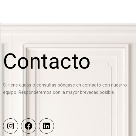
Contacto
Si tiene dudas o consultas póngase en contacto con nuestro
equipo. Responderemos con la mayor brevedad posible.
I
F
L
n
a
i