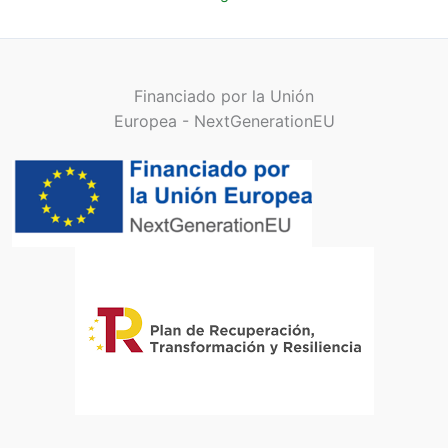
c
r
a
ó
c
n
i
i
ó
c
Financiado por la Unión
n
o
*
Europea - NextGenerationEU