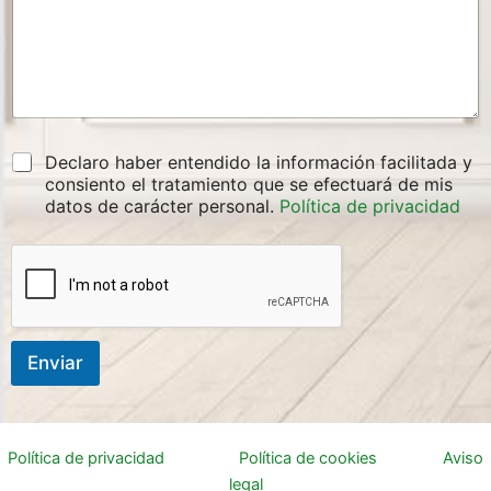
e
C
Declaro haber entendido la información facilitada y
l
a
consiento el tratamiento que se efectuará de mis
e
s
datos de carácter personal.
Política de privacidad
c
i
t
l
r
l
ó
a
n
s
i
d
c
e
o
Enviar
v
*
e
e
r
l
i
e
f
c
Política de privacidad
Política de cookies
Aviso
i
t
legal