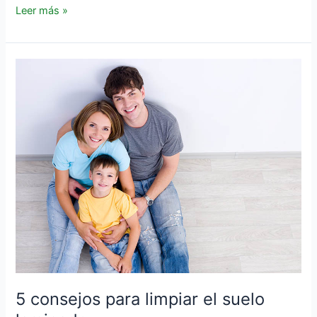
Leer más »
5
consejos
para
limpiar
el
suelo
laminado
5 consejos para limpiar el suelo