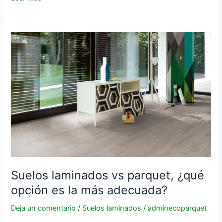
Suelos
laminados
vs
parquet,
¿qué
opción
es
la
más
adecuada?
Suelos laminados vs parquet, ¿qué
opción es la más adecuada?
Deja un comentario
/
Suelos laminados
/
adminecoparquet